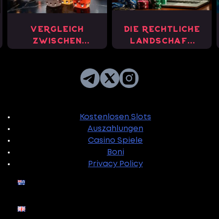
Vergleich
Die rechtliche
zwischen
Landschaft
Online-Casinos
des Online-
und
Glücksspiels
landbasierten
auf der
Casinos: Vor-
ganzen Welt
und Nachteile
Kostenlosen Slots
Auszahlungen
Casino Spiele
Boni
Privacy Policy