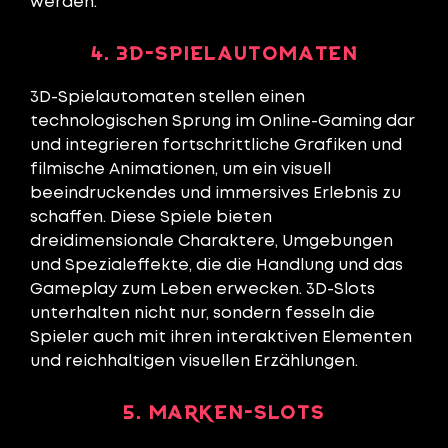
werden.
4. 3D-Spielautomaten
3D-Spielautomaten stellen einen
technologischen Sprung im Online-Gaming dar
und integrieren fortschrittliche Grafiken und
filmische Animationen, um ein visuell
beeindruckendes und immersives Erlebnis zu
schaffen. Diese Spiele bieten
dreidimensionale Charaktere, Umgebungen
und Spezialeffekte, die die Handlung und das
Gameplay zum Leben erwecken. 3D-Slots
unterhalten nicht nur, sondern fesseln die
Spieler auch mit ihren interaktiven Elementen
und reichhaltigen visuellen Erzählungen.
5. Marken-Slots