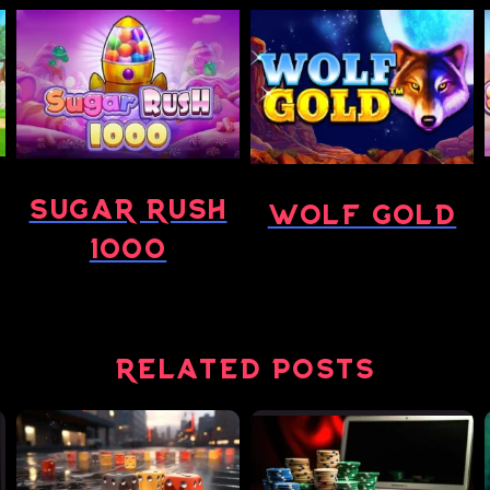
Sugar Rush
Wolf Gold
1000
Related posts