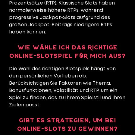
Prozentsätze (RTP). Klassische Slots haben
normalerweise höhere RTPs, während
progressive Jackpot-Slots aufgrund des
großen Jackpot-Beitrags niedrigere RTPs
haben können.
Wie wähle ich das richtige
Online-Slotspiel für mich aus?
Die Wahl des richtigen Slotspiels hängt von
den persönlichen Vorlieben ab.
Berücksichtigen Sie Faktoren wie Thema,
Bonusfunktionen, Volatilität und RTP, um ein
Spiel zu finden, das zu Ihrem Spielstil und Ihren
Zielen passt.
Gibt es Strategien, um bei
Online-Slots zu gewinnen?