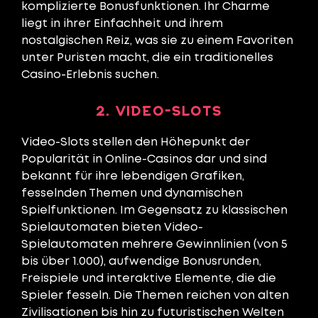
komplizierte Bonusfunktionen. Ihr Charme
liegt in ihrer Einfachheit und ihrem
nostalgischen Reiz, was sie zu einem Favoriten
unter Puristen macht, die ein traditionelles
Casino-Erlebnis suchen.
2. Video-Slots
Video-Slots stellen den Höhepunkt der
Popularität in Online-Casinos dar und sind
bekannt für ihre lebendigen Grafiken,
fesselnden Themen und dynamischen
Spielfunktionen. Im Gegensatz zu klassischen
Spielautomaten bieten Video-
Spielautomaten mehrere Gewinnlinien (von 5
bis über 1.000), aufwendige Bonusrunden,
Freispiele und interaktive Elemente, die die
Spieler fesseln. Die Themen reichen von alten
Zivilisationen bis hin zu futuristischen Welten