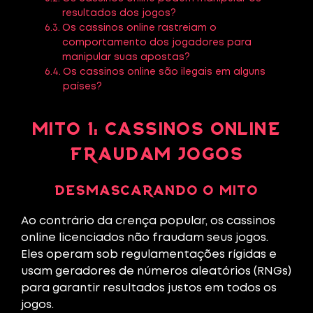
resultados dos jogos?
Os cassinos online rastreiam o
comportamento dos jogadores para
manipular suas apostas?
Os cassinos online são ilegais em alguns
países?
Mito 1: Cassinos online
fraudam jogos
Desmascarando o mito
Ao contrário da crença popular, os cassinos
online licenciados não fraudam seus jogos.
Eles operam sob regulamentações rígidas e
usam geradores de números aleatórios (RNGs)
para garantir resultados justos em todos os
jogos.