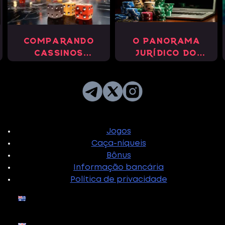
Comparando
O panorama
cassinos
jurídico do
online e
jogo online em
cassinos
todo o mundo
físicos: prós e
contras
Jogos
Caça-níqueis
Bônus
Informação bancária
Política de privacidade