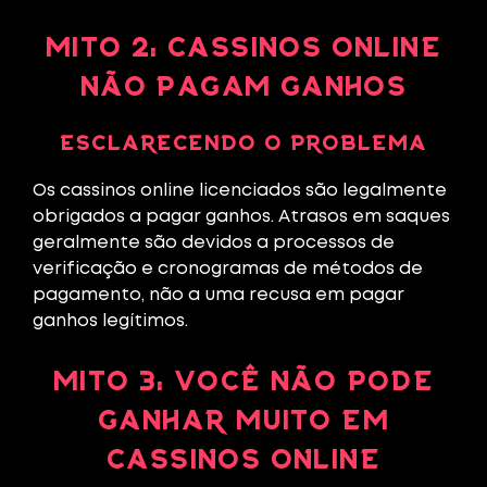
Mito 2: Cassinos online
não pagam ganhos
Esclarecendo o problema
Os cassinos online licenciados são legalmente
obrigados a pagar ganhos. Atrasos em saques
geralmente são devidos a processos de
verificação e cronogramas de métodos de
pagamento, não a uma recusa em pagar
ganhos legítimos.
Mito 3: Você não pode
ganhar muito em
cassinos online