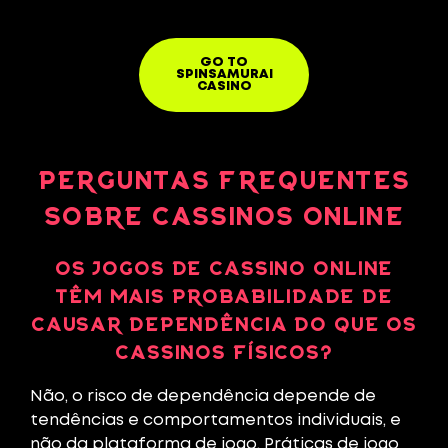
GO TO
SPINSAMURAI
CASINO
Perguntas frequentes
sobre cassinos online
Os jogos de cassino online
têm mais probabilidade de
causar dependência do que os
cassinos físicos?
Não, o risco de dependência depende de
tendências e comportamentos individuais, e
não da plataforma de jogo. Práticas de jogo