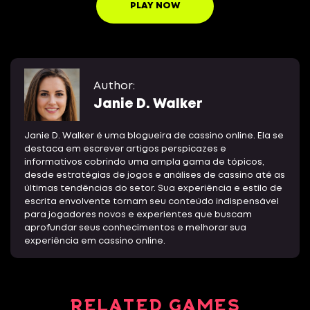
PLAY NOW
Author:
Janie D. Walker
Janie D. Walker é uma blogueira de cassino online. Ela se
destaca em escrever artigos perspicazes e
informativos cobrindo uma ampla gama de tópicos,
desde estratégias de jogos e análises de cassino até as
últimas tendências do setor. Sua experiência e estilo de
escrita envolvente tornam seu conteúdo indispensável
para jogadores novos e experientes que buscam
aprofundar seus conhecimentos e melhorar sua
experiência em cassino online.
Related games